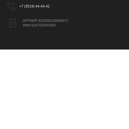
+7 (3519) 44-44-41
ОГРНИП 320508100094077
ИНН 026702065309