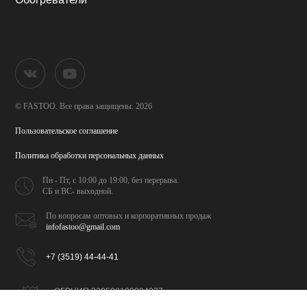
© FASTOO.
Все права защищены. 2026
Пользовательское соглашение
Политика обработки
персональных данных
Пн - Пт, с 10:00 до 19:00,
без перерыва.
СБ и ВС- выходной.
По вопросам оптовых и
корпоративных продаж
infofastoo@gmail.com
+7 (3519) 44-44-41
ОГРНИП 320508100094077
ИНН 026702065309