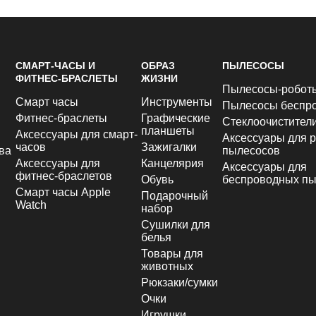
СМАРТ-ЧАСЫ И
ОБРАЗ
ПЫЛЕСОСЫ
ФИТНЕС-БРАСЛЕТЫ
ЖИЗНИ
Пылесосы-робот
Смарт часы
Инструменты
Пылесосы беспр
Фитнес-браслеты
Графические
Стеклоочистител
планшеты
Аксессуары для смарт-
Аксессуары для р
часов
Зажигалки
ва
пылесосов
Аксессуары для
Канцелярия
Аксессуары для
фитнес-браслетов
Обувь
беспроводных пы
Смарт часы Apple
Подарочный
Watch
набор
Сушилки для
белья
Товары для
животных
Рюкзаки/сумки
Очки
Игрушки