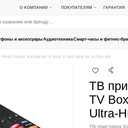
О КОМПАНИИ
ПОКУПАТЕЛЯМ
ГАРАНТИЯ
тфоны и аксессуары
Аудиотехника
Смарт-часы и фитнес-бр
В ПРИСТАВКА XIAOMI MI TV BOX S 3RD GEN 4K ULTRA-HD
ТВ при
TV Box
Ultra-
ТВ приставка Xi